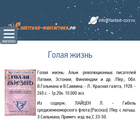
info@fantast-cccr.ru
☰
меню
Голая жизнь
Голая жизнь:
Альм. революционных писателей
Латвии, Эстонии, Финляндии и др. /Пер.; Обл.
В.Гольмана и В.Саввина. - Л.: Красная газета, 1928. -
260 с. - 1р.20к. 10.000 экз.
Из содерж.
: ЛАЙЦЕН Л. -
Гибель
средиземно
морско
го флота
:[
Рассказ] /Пер.
с латыш.
Э.Сильмана; При
меч
.
изд-ва
,С
.33-50.