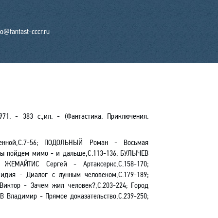
fo@fantast-cccr.ru
971. - 383 с.,ил. - (Фантастика. Приключения.
нной,С.7-56; ПОДОЛЬНЫЙ Роман - Восьмая
Мы пойдем мимо - и дальше,С.113-136; БУЛЫЧЕВ
; ЖЕМАЙТИС Сергей - Артаксеркс,С.158-170;
дия - Диалог с лунным человеком,С.179-189;
иктор - Зачем жил человек?,С.203-224; Город
В Владимир - Прямое доказательство,С.239-250;