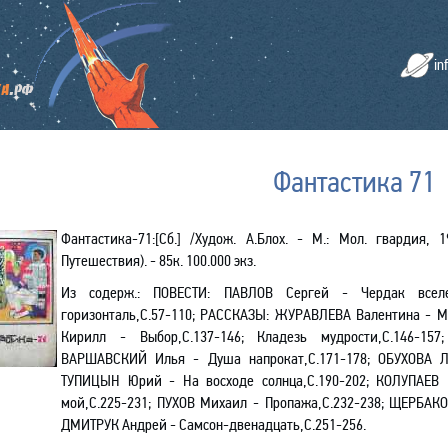
in
Фантастика 71
Фантастика-71:[Cб.] /Худож. А.Блох. - М.: Мол. гвардия, 1
Путешествия). - 85к. 100.000 экз.
Из содерж.:
ПОВЕСТИ: ПАВЛОВ Сергей - Чердак вселе
горизонталь,С.57-110; РАССКАЗЫ: ЖУРАВЛЕВА Валентина - 
Кирилл - Выбор,С.137-146; Кладезь мудрости,С.146-157
ВАРШАВСКИЙ Илья - Душа напрокат,С.171-178; ОБУХОВА Ли
ТУПИЦЫН Юрий - На восходе солнца,С.190-202; КОЛУПАЕВ В
мой,С.225-231; ПУХОВ Михаил - Пропажа,С.232-238; ЩЕРБАКО
ДМИТРУК Андрей - Самсон-двенадцать,С.251-256.