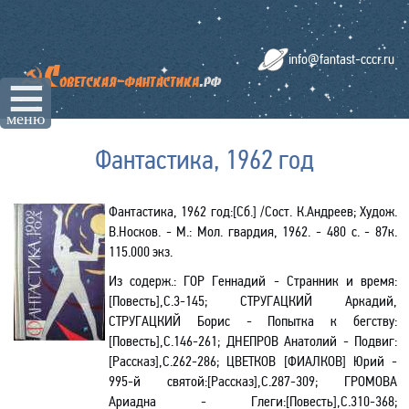
info@fantast-cccr.ru
☰
меню
Фантастика, 1962 год
Фантастика, 1962 год:[Cб.] /Сост. К.Андреев; Худож.
В.Носков. - М.: Мол. гвардия, 1962. - 480 с. - 87к.
115.000 экз.
Из содерж.:
ГОР Геннадий - Странник и время:
[Повесть],C.3-145; СТРУГАЦКИЙ Аркадий,
СТРУГАЦКИЙ Борис - Попытка к бегству:
[Повесть],C.146-261; ДНЕПРОВ Анатолий - Подвиг:
[Рассказ],C.262-286; ЦВЕТКОВ [ФИАЛКОВ] Юрий -
995-й святой:[Рассказ],C.287-309; ГРОМОВА
Ариадна -
Глеги
:[Повесть],C.310-368;