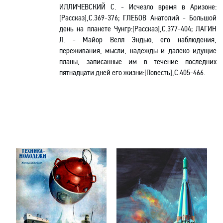
ИЛЛИЧЕВСКИЙ С. - Исчезло время в Аризоне:
[Рассказ],C.369-376; ГЛЕБОВ Анатолий - Большой
день на планете
Чунгр
:[Рассказ],C.377-404; ЛАГИН
Л. - Майор
Велл
Эндью
, его наблюдения,
переживания, мысли, надежды и далеко идущие
планы, записанные им в течение последних
пятнадцати дней его жизни:[Повесть],С.405-466.