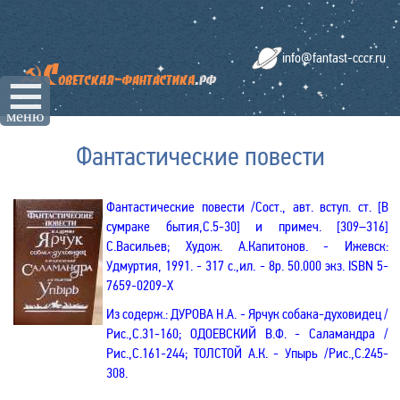
info@fantast-cccr.ru
☰
меню
Фантастические повести
Фантастические повести
/Сост., авт. вступ. ст. [В
сумраке бытия,С.5-30] и примеч. [309–316]
С.Васильев; Худож. А.Капитонов. - Ижевск:
Удмуртия, 1991. - 317 с.,ил. - 8р. 50.000 экз.
ISBN
5-
7659-0209-Х
Из содерж.: ДУРОВА Н.А. -
Ярчук
собака-духовидец
/
Рис.
,С.
31-160
; ОДОЕВСКИЙ В.Ф. - Саламандра
/
Рис.
,С.
161-244
; ТОЛСТОЙ А.К. - Упырь
/Рис.
,С.
245-
308.