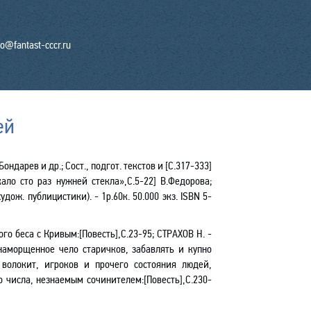
fo@fantast-cccr.ru
ей
Бондарев и др.; Сост., подгот. текстов и [С.317-333]
кало сто раз нужней стекла»,С.5-22] В.Федорова;
 худож. публицистики). - 1р.60к. 50.000 экз.
ISBN
5-
о беса с Кривым:[Повесть],С.23-95; СТРАХОВ Н. -
наморщенное чело старичков, забавлять и купно
 волокит, игроков и прочего состояния людей,
 числа, незнаемым сочинителем:[Повесть],С.230-