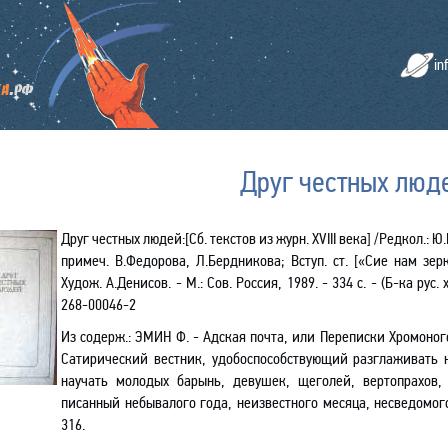
in
Друг честных люд
Друг честных людей:[Сб. текстов из журн.
XVIII
века] /Редкол.: Ю.
примеч. В.Федорова, Л.Бердникова; Вступ. ст. [«Сие нам зер
Худож. А.Денисов. - М.: Сов. Россия, 1989. - 334 с. - (Б-ка рус.
268-00046-2
Из содерж.
:
ЭМИН Ф. - Адская почта, или Переписки Хромоногог
Сатирический вестник, удобоспособствующий разглаживать 
научать молодых барынь, девушек, щеголей, вертопрахов,
писанный небывалого года, неизвестного месяца, несведомого
316.