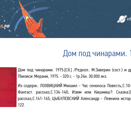
in
Дом под чинарами. 
Дом под чинарами. 1975:[Сб.] /Редкол.: М.Заверин (сост.) и д
Тбилиси: Мерани, 1975. - 320 с. - 1р.24к. 30.000 экз.
Из содерж.
:
ЛОХВИЦКИЙ Михаил - Час сенокоса: Повесть,С.1
Фантаст. рассказ,С.134-140; Изюм или Кишмиш?: Сказка:[Р
рассказ,С.141-145;
ЦЫБУЛЕВСКИЙ Александр -
Левкина истори
122.