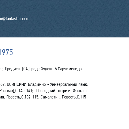
fo@fantast-cccr.ru
1975
р.; Предисл. [С4.] ред.; Худож. А.Сарчимелидзе. -
0-52; ОСИНСКИЙ Владимир - Универсальный язык:
ассказ],С.140-141; Последний штрих: Фантаст.
я: Повесть,С.102-115; Самолетик: Повесть,С.115-