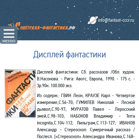
info@fantast-cccr.ru
☰
меню
Дисплей фантастики
Дисплей фантастики: Сб. рассказов /Обл. худож.
В.Насонова. - Рига: Авотс, Европа, 1990. - 175 с. -
3р.90к. 100.000 экз.
Из содерж.
:
ГВИН Леон, КРАУЗЕ Карл - Четвертое
измерение,С.56-70; ГУМИЛЕВ Николай - Лесной
дьявол,С.90-97; МУРАТОВ Павел - Леросский
змей,С.98-103; НАБОКОВ Владимир - Terra
incognita,С.104-112; Пильграм,С.113-127; ИВАНОВ
Александр - Стереоскоп: Сумеречный рассказ /
Послесл. [«Стереоскоп» Александра Иванова,С.168-