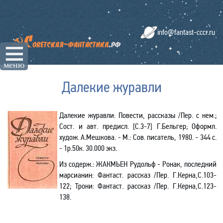
info@fantast-cccr.ru
☰
меню
Далекие журавли
Далекие журавли: Повести, рассказы /Пер. с нем.;
Сост. и авт. предисл. [С.3-7] Г.Бельгер; Оформл.
худож. А.Мешкова. - М.: Сов. писатель, 1980. - 344 с.
- 1р.50к. 30.000 экз.
Из содерж.
:
ЖАКМЬЕН Рудольф - Ронак, последний
марсианин: Фантаст. рассказ /Пер. Г.Керна,С.103-
122; Трони: Фантаст. рассказ /Пер. Г.Керна,С.123-
138.