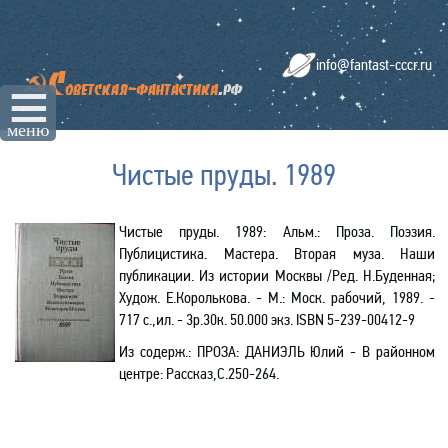
info@fantast-cccr.ru
☰
меню
Чистые пруды. 1989
Чистые пруды. 1989: Альм.: Проза. Поэзия.
Публицистика. Мастера. Вторая муза. Наши
публикации. Из истории Москвы /Ред. Н.Буденная;
Худож. Е.Королькова. - М.: Моск. рабочий, 1989. -
717 с.,ил. - 3р.30к. 50.000 экз.
ISBN
5-239-00412-9
Из содерж.: ПРОЗА: ДАНИЭЛЬ Юлий - В районном
центре: Рассказ,С.250-264.