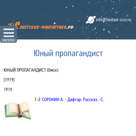
info@fantast-cccr.ru
☰
меню
Юный пропагандист
ЮНЫЙ ПРОПАГАНДИСТ
(Омск)
[
1919
]
1919
1-2.
СОРОКИН А. - Дафтар: Рассказ. -C.