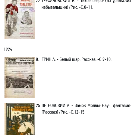
22.
ТРУХАНОВСКИЙ В.
- Тихое озеро: (Из уральских
небывальщин) /Рис. -C.8-11.
1924
8.
ГРИН А.
- Белый шар: Рассказ. -С.9-10.
25.
ПЕТРОВСКИЙ А. -
Замок Молвы: Науч. фантазия
:
[Рассказ] /Рис
. -C.12-15.