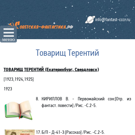
info@fantast-cccr.ru
☰
меню
Товарищ Терентий
ТОВАРИЩ ТЕРЕНТИЙ (Екатеринбург, Свердловск)
[
1923
,
1924
,
1925
]
1923
8.
КИРИЛЛОВ В.
- Первомайский сон:[
Отр. из
фантаст. повести
] /Рис. -C.2-5.
17.
Б/П
- Д-41-3:[Рассказ] /Рис. -C.2-5.