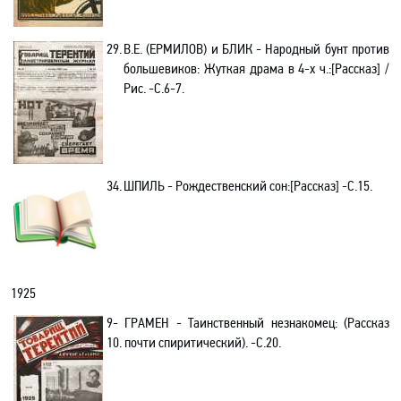
29.
В.Е. (ЕРМИЛОВ) и БЛИК -
Народный бунт против
большевиков: Жуткая драма в 4-х ч.
:[Рассказ] /
Рис.
-C.6-7.
34.
ШПИЛЬ -
Рождественский сон
:[Рассказ]
-C.15.
1925
9-
ГРАМЕН
- Таинственный незнакомец: (Рассказ
10.
почти спиритический). -C.20.