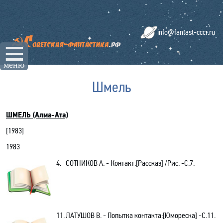
info@fantast-cccr.ru
☰
меню
Шмель
ШМЕЛЬ (Алма-Ата)
[
1983
]
1983
4.
СОТНИКОВ А. - Контакт:[Рассказ] /Рис. -С.7.
11.
ЛАТУШОВ В. - Попытка контакта:[Юмореска] -С.11.