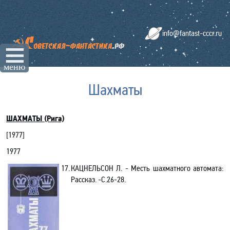
info@fantast-cccr.ru
☰
меню
Шахматы
ШАХМАТЫ (Рига)
[
1977
]
1977
17.
КАЦНЕЛЬСОН Л. - Месть шахматного автомата:
Рассказ. -С.26-28.