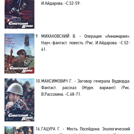
И.Айдарова. -С.52-59.
9.
МИХАНОВСКИЙ В. - Операция «Аннамария»:
Науч.-фантаст. повесть /Рис. И.Айдарова. -С.52-
61.
10.
МАКСИМОВИЧ Г. - Заговор генерала Вудворда:
Фантаст. рассказ (Журн. вариант) /Рис.
В.Рассохина. -С.68-71.
16.
ГАЦУРА Г. - Месть Посейдона: Экологический