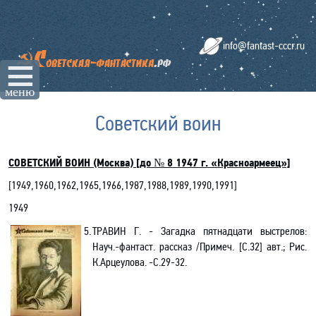
info@fantast-cccr.ru
☰
меню
Советский воин
СОВЕТСКИЙ ВОИН (Москва)
[до № 8
1947 г
. «Красноармеец»]
[
1949
,
1960
,
1962
,
1965
,
1966
,
1987,1988,1989,1990,1991
]
1949
5.
ТРАВИН Г. - Загадка пятнадцати выстрелов:
Науч.-фантаст. рассказ /Примеч.
[
С.32
]
авт.; Рис.
К.Арцеулова. -С.29-32
.