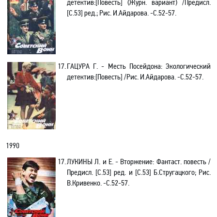
детектив:[Повесть] (Журн. вариант) /Предисл.
[С.53] ред.; Рис. И.Айдарова. -С.52-57.
17.
ГАЦУРА Г. - Месть Посейдона: Экологический
детектив:[Повесть] /Рис. И.Айдарова. -С.52-57.
1990
17.
ЛУКИНЫ Л. и Е. - Вторжение: Фантаст. повесть /
Предисл. [С.53] ред. и [С.53] Б.Стругацкого; Рис.
В.Кривенко. -C.52-57.