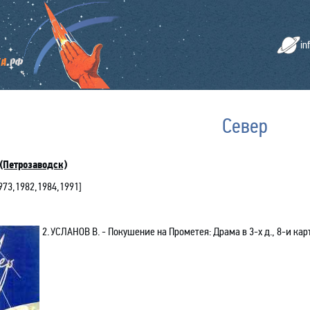
in
Север
(Петрозаводск)
973
,
1982
,
1984
,
1991
]
2.
УСЛАНОВ В. - Покушение на Прометея: Драма в 3-х д., 8-и карт.