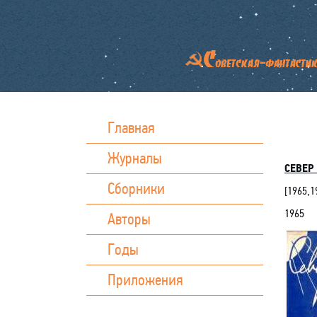
Главная
Журналы
СЕВЕР 
Сборники
[
1965
,
1
1965
Авторы
Годы
Приложения