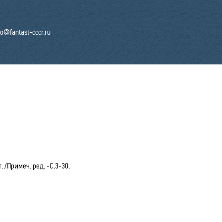
fo@fantast-cccr.ru
 /Примеч. ред. -С.3-30.