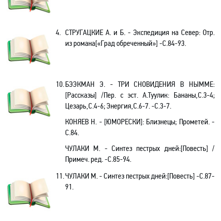
4.
СТРУГАЦКИЕ А. и Б. - Экспедиция на Север: Отр.
из романа[«Град обреченный»] -C.84-93.
10.
БЭЭКМАН Э. -
ТРИ СНОВИДЕНИЯ В НЫММЕ
:
[Рассказы] /Пер. с эст. А.Туулик: Бананы,С.3-4;
Цезарь,С.4-6; Энергия,С.6-7. -С.3-7.
КОНЯЕВ Н. - [ЮМОРЕСКИ]: Близнецы; Прометей. -
C.84.
ЧУЛАКИ М. - Синтез пестрых дней:[Повесть] /
Примеч. ред. -C.85-94.
11.
ЧУЛАКИ М. - Синтез пестрых дней:[Повесть] -C.87-
91.