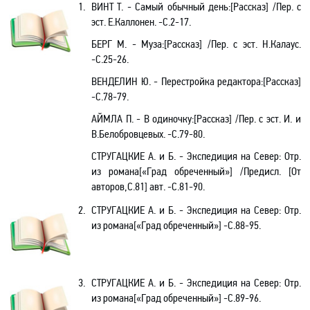
1.
ВИНТ Т. - Самый обычный день:[Рассказ] /Пер. с
эст. Е.Каллонен. -С.2-17.
БЕРГ М. - Муза:[Рассказ] /Пер. с эст. Н.Калаус.
-С.25-26.
ВЕНДЕЛИН Ю. - Перестройка редактора:[Рассказ]
-С.78-79.
АЙМЛА П. - В одиночку:[Рассказ] /Пер. с эст. И. и
В.Белобровцевых. -С.79-80.
СТРУГАЦКИЕ А. и Б. - Экспедиция на Север: Отр.
из романа[«Град обреченный»] /Предисл.
[
От
авторов,С.81
]
авт. -C.81-90.
2.
СТРУГАЦКИЕ А. и Б. - Экспедиция на Север: Отр.
из романа[«Град обреченный»] -C.88-95.
3.
СТРУГАЦКИЕ А. и Б. - Экспедиция на Север: Отр.
из романа[«Град обреченный»] -C.89-96.