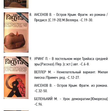
8.
АКСЕНОВ В. - Остров Крым
: Фрагм. из романа /
Предисл.
[С.19-20]
М.Веллера
. -С.19-30.
9.
УРИНГ П. - В постельном море Трийаса средней
эры:[Рассказ]
/Пер.
[с эст.] авт. -С.6-8.
ВЕЛЛЕР М. - Нежелательный вариант: Милая
пиеска /Примеч. ред. -С.12-27.
АКСЕНОВ В. - Остров Крым
: Фрагм. из романа
.
-С.32-50.
БЕЛЕНЬКИЙ М. - Урок демократии
:[Юмореска]
-С.96.