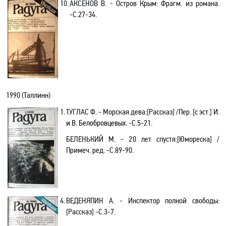
10.
АКСЕНОВ В. - Остров Крым
: Фрагм. из романа
.
-С.27-34.
1990 (Таллинн)
1.
ТУГЛАС Ф. - Морская дева:[Рассказ] /Пер. [с эст.]
И.
и В. Белобровцевых
. -С.5-21.
БЕЛЕНЬКИЙ М. - 20 лет спустя
:[Юмореска] /
Примеч. ред
. -С.89-90.
4.
ВЕДЕНЯПИН А. - Инспектор полной свободы:
[Рассказ]
-С.3-7.