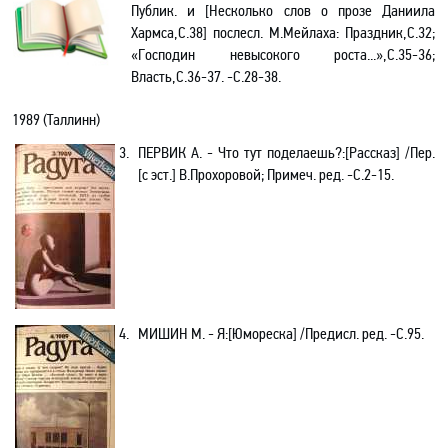
Публик. и [Несколько слов о прозе Даниила
Хармса,С.38] послесл. М.Мейлаха
: Праздник,С.32;
«Господин невысокого роста...»,С.35-36;
Власть,С.36-37. -С.28-38.
1989 (Таллинн)
3.
ПЕРВИК А. - Что тут поделаешь?:[Рассказ] /Пер.
[с эст.] В.Прохоровой; Примеч. ред. -С.2-15.
4.
МИШИН М. - Я
:[Юмореска]
/Предисл. ред. -С.95.