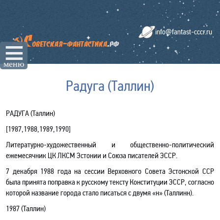
info@fantast-cccr.ru
☰
меню
Радуга (Таллин)
РАДУГА (Таллин)
[
1987,1988,1989
,
1990
]
Литературно-художественный и общественно-политический
ежемесячник ЦК ЛКСМ Эстонии и Союза писателей ЭССР.
7 декабря 1988 года на сессии Верховного Совета Эстонской ССР
была принята поправка к русскому тексту Конституции ЭССР, согласно
которой название города стало писаться с двумя «н» (Таллинн).
1987 (Таллин)