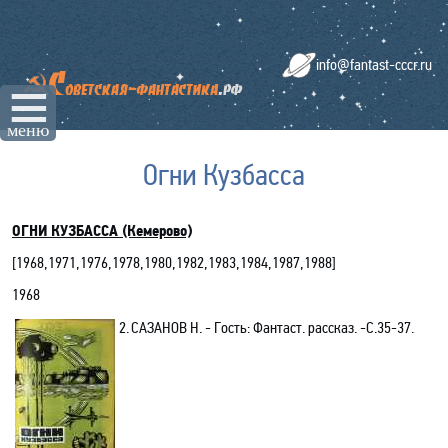
info@fantast-cccr.ru
☰
меню
Огни Кузбасса
ОГНИ КУЗБАССА (Кемерово)
[
1968
,
1971
,
1976
,
1978
,
1980
,
1982
,
1983
,
1984
,
1987,1988
]
1968
2.
САЗАНОВ Н. - Гость
: Фантаст. рассказ
. -С.35-37.