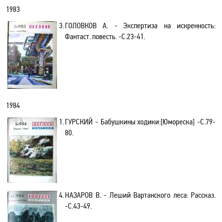
1983
3.
ГОЛОВКОВ А. - Экспертиза на искренность:
Фантаст. повесть. -С.23-41.
1984
1.
ГУРСКИЙ - Бабушкины ходики
:[Юмореска]
-С.79-
80.
4.
НАЗАРОВ В. - Леший Вартанского леса: Рассказ.
-С.43-49.