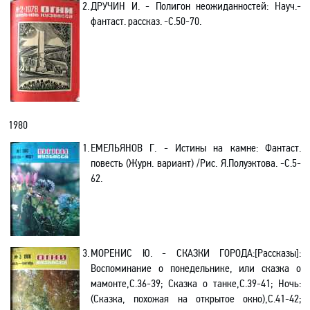
2.
ДРУЧИН И. -
Полигон неожиданностей: Науч.-
фантаст. рассказ. -С.50-70
.
1980
1.
ЕМЕЛЬЯНОВ Г. -
Истины на камне: Фантаст.
повесть (Журн. вариант) /Рис. Я.Полуэктова.
-С.5-
62.
3.
МОРЕНИС Ю. - СКАЗКИ ГОРОДА:[
Рассказы
]:
Воспоминание о понедельнике, или сказка о
мамонте,С.36-39; Сказка о танке,С.39-41; Ночь:
(Сказка, похожая на открытое окно),С.41-42;