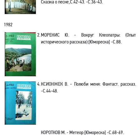
Сказка о песне,С.42-43. -С.36-43.
1982
2.
МОРЕНИС Ю. - Вокруг Клеопатры: (Опыт
исторического рассказа):[Юмореска] -С.88.
4.
КСИОНЖЕК В. - Полюби меня: Фантаст. рассказ.
-С.44-48.
КОРОТКОВ М. - Метеор:[Юмореска] -С.68-69.