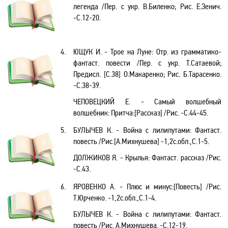
легенда /Пер. с укр. В.Биленко; Рис. Е.Зенич.
-С.12-20.
4.
ЮЩУК И. - Трое на Луне: Отр. из грамматико-
фантаст. повести /Пер. с укр. Т.Сатаевой;
Предисл. [С.38] О.Макаренко; Рис. Б.Тарасенко.
-С.38-39.
ЧЕПОВЕЦКИЙ Е. - Самый волшебный
волшебник: Притча:[Рассказ] /Рис. -С.44-45.
5.
БУЛЫЧЕВ К. - Война с лилипутами: Фантаст.
повесть
/
Рис.[А.Михнушева] -1,2с.обл.,С.1-5.
ДОЛЖИКОВ Я. - Крылья: Фантаст. рассказ /Рис.
-С.43.
6.
ЯРОВЕНКО А. - Плюс и минус:[Повесть] /Рис.
Т.Юрченко. -1,2с.обл.,С.1-4.
БУЛЫЧЕВ К. - Война с лилипутами: Фантаст.
повесть
/
Рис. А.Михнушева. -С.12-19.