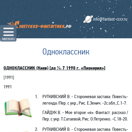
info@fantast-cccr.ru
☰
меню
Одноклассник
ОДНОКЛАССНИК (Киев)
[до № 7
1990 г
. «Пионерия»]
[
1991
]
1991
1.
РУТКИВСКИЙ В. - Сторожевая застава: Повесть-
легенда /Пер. с укр.; Рис. Е.Зенич. -2с.обл.,С.1-7.
ГАЙДУК В. - Мое второе «я»: Фантаст. рассказ /
Пер. с укр. Т.Сатаевой; Рис. О.Петренко. -С.18-20.
2.
РУТКИВСКИЙ В. - Сторожевая застава: Повесть-