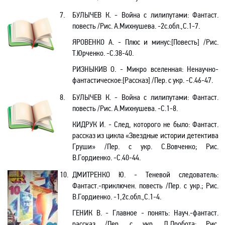
7.
БУЛЫЧЕВ К. - Война с лилипутами: Фантаст.
повесть
/
Рис. А.Михнушева. -2с.обл.,С.1-7.
ЯРОВЕНКО А. - Плюс и минус:[Повесть] /Рис.
Т.Юрченко. -С.38-40.
РИЗНЫКИВ О. - Микро вселенная: Ненаучно-
фантастическое:[Рассказ] /Пер. с укр. -С.46-47.
8.
БУЛЫЧЕВ К. - Война с лилипутами: Фантаст.
повесть
/
Рис. А.Михнушева. -С.1-8.
КИДРУК И. - След, которого не было: Фантаст.
рассказ из цикла «Звездные истории детектива
Груши» /Пер. с укр. С.Вовченко; Рис.
В.Гордиенко. -С.40-44.
10.
ДМИТРЕНКО Ю. - Теневой следователь:
Фантаст.-приключен. повесть /Пер. с укр.; Рис.
В.Гордиенко. -1,2с.обл.,С.1-4.
ГЕНИК В. - Главное - понять: Науч.-фантаст.
рассказ /Пер. с укр. Л.Дробота; Рис.