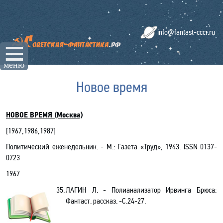
info@fantast-cccr.ru
☰
меню
Новое время
НОВОЕ ВРЕМЯ (Москва)
[
1967
,
1986
,
1987
]
Политический еженедельник. - М.: Газета «Труд», 1943.
ISSN
0137-
0723
1967
35.
ЛАГИН Л. - Полианализатор Ирвинга Брюса:
Фантаст. рассказ. -С.24-27.