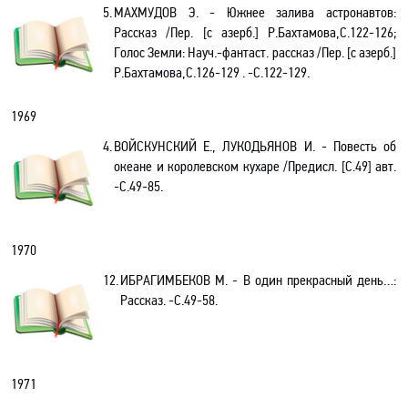
5.
МАХМУДОВ Э. - Южнее залива астронавтов:
Рассказ /Пер. [с азерб.] Р.Бахтамова,С.122-126;
Голос Земли: Науч.-фантаст. рассказ /Пер. [с азерб.]
Р.Бахтамова,C.126-129 . -С.122-129.
1969
4.
ВОЙСКУНСКИЙ Е., ЛУКОДЬЯНОВ И. - Повесть об
океане и королевском кухаре /Предисл.
[
С.49
]
авт.
-С.49-85.
1970
12.
ИБРАГИМБЕКОВ М. - В один прекрасный день…:
Рассказ. -С.49-58.
1971