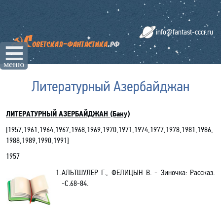
info@fantast-cccr.ru
☰
меню
Литературный Азербайджан
ЛИТЕРАТУРНЫЙ АЗЕРБАЙДЖАН (Баку)
[
1957
,
1961
,
1964
,
1967
,
1968
,
1969
,
1970
,
1971
,
1974
,
1977
,
1978
,
1981
,
1986
,
1988,1989,1990,1991
]
1957
1.
АЛЬТШУЛЕР Г., ФЕЛИЦЫН В. - Зиночка: Рассказ.
-С.68-84.