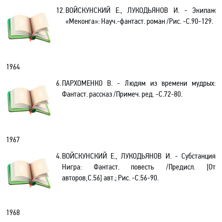
12.
ВОЙСКУНСКИЙ Е., ЛУКОДЬЯНОВ И. - Экипаж
«Меконга»: Науч.-фантаст. роман /Рис. -С.90-129.
1964
6.
ПАРХОМЕНКО В. - Людям из времени мудрых
:
Фантаст. рассказ /Примеч. ред
. -С.72-80.
1967
4.
ВОЙСКУНСКИЙ Е., ЛУКОДЬЯНОВ И. - Субстанция
Нигра: Фантаст. повесть /Предисл. [От
авторов,С.56]
авт.; Рис. -С.56-90.
1968