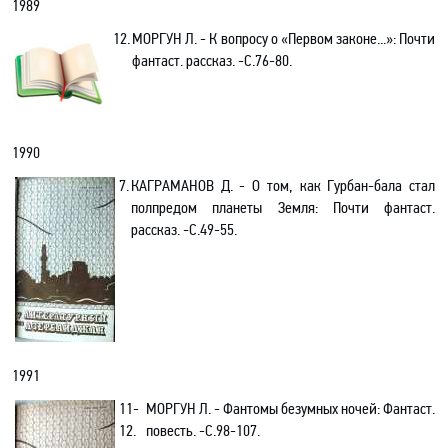
1989
12.
МОРГУН Л. - К вопросу о «Первом законе...»: Почти
фантаст. рассказ. -С.76-80.
1990
7.
КАГРАМАНОВ Д. -
О том, как Гурбан-бала стал
полпредом планеты Земля: Почти фантаст.
рассказ
. -С.49-5
5.
1991
11-
МОРГУН Л. - Фантомы безумных ночей
: Фантаст.
12.
повесть
. -С.98-107
.