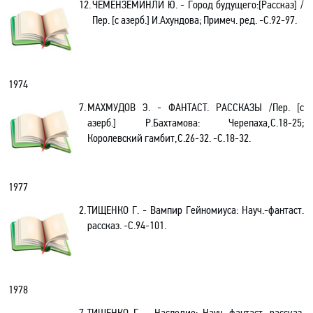
12.
ЧЕМЕНЗЕМИНЛИ Ю. - Город будущего:[Рассказ] /
Пер. [с азерб.] И.Ахундова; Примеч. ред. -С.92-97.
1974
7.
МАХМУДОВ Э. -
ФАНТАСТ. РАССКАЗЫ
/Пер. [с
азерб.] Р.Бахтамова: Черепаха,С.18-25;
Королевский гамбит,С.26-32. -С.18-32.
1977
2.
ТИЩЕНКО Г. - Вампир Гейномиуса: Науч.-фантаст.
рассказ. -С.94-101.
1978
7.
ТИЩЕНКО Г. - Наследие: Науч.-фантаст. рассказ.