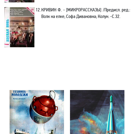
12.
КРИВИН Ф.
-
[МИКРОРАССКАЗЫ]
/Предисл. ред.:
Волк на елке;
Софа Дивановна;
Колун
. -С.32.