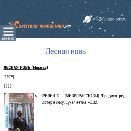
info@fantast-cccr.ru
☰
меню
Лесная новь
ЛЕСНАЯ НОВЬ (Москва)
[
1979
]
1979
6.
КРИВИН Ф.
-
[МИКРОРАССКАЗЫ]
/Предисл. ред.
:
Костер в лесу; Сухая ветка
. -С.32
.