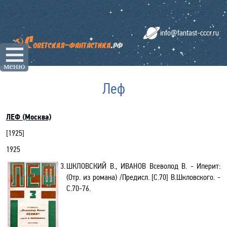
info@fantast-cccr.ru
☰
меню
Леф
ЛЕФ (Москва)
[
1925
]
1925
3.
ШКЛОВСКИЙ В., ИВАНОВ
Всеволод
В. -
Иперит:
(
Отр. из романа) /Предисл.
[
С.70
]
В.Шкловского.
-
C.70-76.