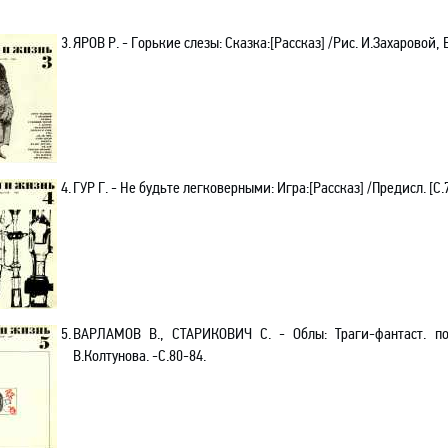
3.
ЯРОВ Р. - Горькие слезы: Сказка:[Рассказ] /Рис. И.Захаровой, 
4.
ГУР Г. - Не будьте легковерными: Игра:[Рассказ] /Предисл.
[
С.
5.
ВАРЛАМОВ В., СТАРИКОВИЧ С. - Облы
:
Траги-фантаст. п
В.Колтунова. -С.80-84.