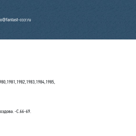
fo@fantast-cccr.ru
980
,
1981
,
1982
,
1983
,
1984
,
1985
,
оздова. -С.66-69.