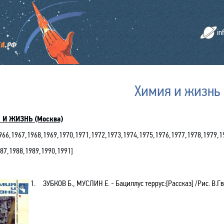
in
Химия и жизнь
 И ЖИЗНЬ (Москва)
966
,
1967
,
1968
,
1969
,
1970
,
1971
,
1972
,
1973
,
1974
,
1975
,
1976
,
1977
,
1978
,
1979
,
1
87,1988,1989,1990,1991
]
1.
ЗУБКОВ Б., МУСЛИН Е. - Бациллус террус:[Рассказ] /Рис. В.Гв