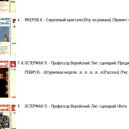
4.
МЕЕРОВ А. - Сиреневый кристалл:[Отр. из романа] /Примеч. и
7-8.
ОСТЕРМАН Л. - Профессор Верейский: Лит. сценарий /Предисл.
РЕВИЧ В. - Штурмовая неделя…я…я…я…я…я:[Рассказ] /Рис. М
9.
ОСТЕРМАН Л. - Профессор Верейский: Лит. сценарий /Фото. 