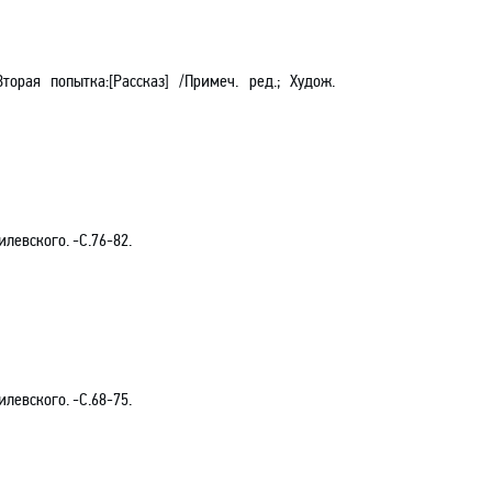
рая попытка:[Рассказ] /Примеч. ред.; Худож.
левского. -С.76-82.
левского. -С.68-75.