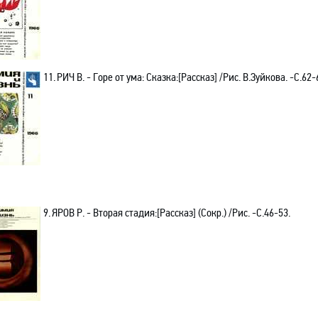
11.
РИЧ В. - Горе от ума: Сказка:[Рассказ] /Рис. В.Зуйкова. -С.62-
9.
ЯРОВ Р. - Вторая стадия:[Рассказ] (Сокр.) /Рис. -С.46-53.