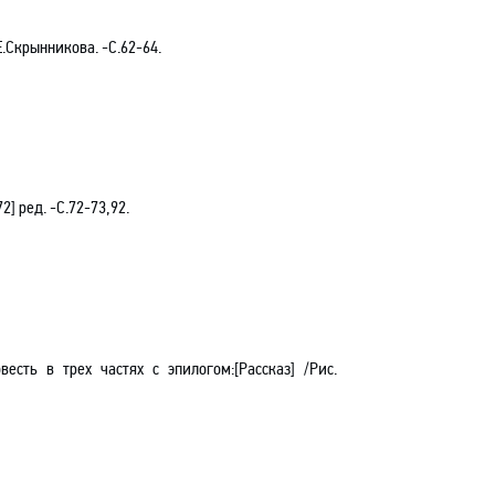
Е.Скрынникова. -С.62-64.
72
]
ред. -C.72-73,92.
овесть в трех частях с эпилогом
:[Рассказ] /Рис.