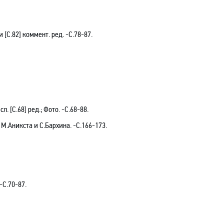
 [С.82] коммент. ред. -С.78-87.
 [С.68] ред.; Фото. -C.68-88.
.Аникста и С.Бархина. -С.166-173.
-C.70-87.