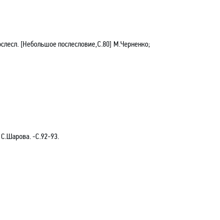
ослесл. [Небольшое послесловие,С.80] М.Черненко;
 С.Шарова. -С.92-93.