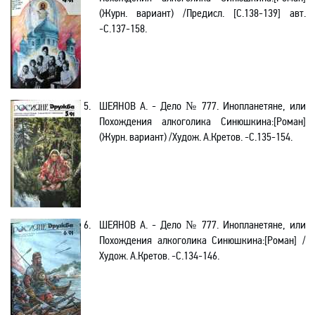
(Журн. вариант) /Предисл.
[
С.138-139
]
авт.
-С.137-158.
5.
ШЕЯНОВ А. -
Дело № 777. Инопланетяне, или
Похождения алкоголика Синюшкина
:[Роман]
(Журн. вариант) /Худож. А.Кретов. -С.135-154
.
6.
ШЕЯНОВ А. -
Дело № 777. Инопланетяне, или
Похождения алкоголика Синюшкина
:[Роман] /
Худож. А.Кретов. -С.134-146
.