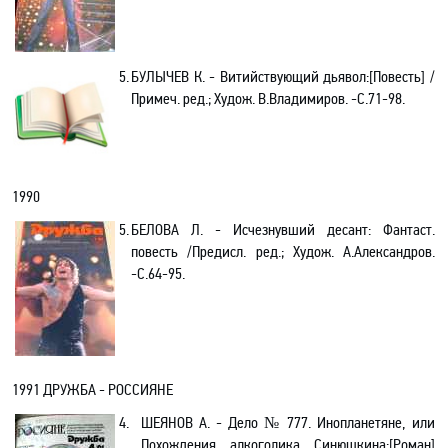
5.
БУЛЫЧЕВ К. - Витийствующий дьявол:[Повесть] /
Примеч. ред.; Худож. В.Владимиров. -С.71-98.
1990
5.
БЕЛОВА Л. - Исчезнувший десант: Фантаст.
повесть /Предисл. ред.; Худож. А.Александров.
-С.64-95.
1991
ДРУЖБА - РОССИЯНЕ
4.
ШЕЯНОВ А. -
Дело № 777. Инопланетяне, или
Похождения алкоголика Синюшкина
:[Роман]