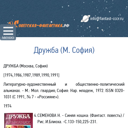
info@fantast-cccr.ru
☰
меню
Дружба (М. София)
ДРУЖБА (Москва, София)
[
1974
,
1986
,
1987
,
1989
,
1990
,
1991
]
Литературно-художественный и общественно-политический
альманах. - М.: Мол. гвардия; София: Нар. младеж, 1972.
ISSN
0320-
1031 (С 1991, № 7 - «Россияне»).
1974
4.
СЕМЕНОВА Н. - Синяя кошка
: (Фантаст. повесть) /
Рис. И.Блиоха.
-С.133-150,225-231.