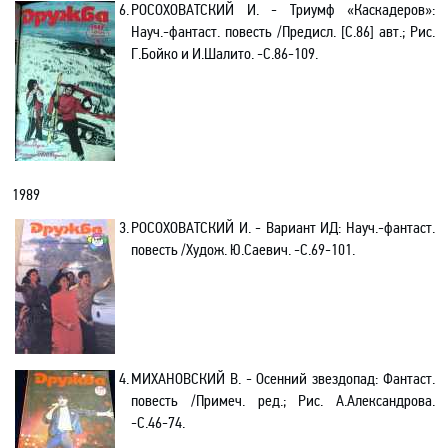
6.
РОСОХОВАТСКИЙ И. - Триумф «Каскадеров»:
Науч.-фантаст. повесть /Предисл. [С.86] авт.; Рис.
Г.Бойко и И.Шалито. -C.86-109.
1989
3.
РОСОХОВАТСКИЙ И. - Вариант ИД: Науч.-фантаст.
повесть /Худож. Ю.Саевич. -С.69-101.
4.
МИХАНОВСКИЙ В. - Осенний звездопад: Фантаст.
повесть /Примеч. ред.; Рис. А.Александрова.
-С.46-74.