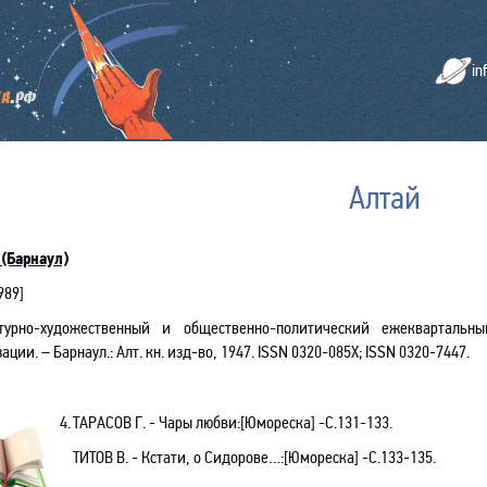
in
Алтай
(Барнаул)
989]
турно-художественный и общественно-политический ежеквартальн
ации. – Барнаул.: Алт. кн. изд-во, 1947.
ISSN
0320-085Х;
ISSN
0320-7447.
4.
ТАРАСОВ Г. - Чары любви:[Юмореска] -С.131-133.
ТИТОВ В. - Кстати, о Сидорове…:[Юмореска] -С.133-135.