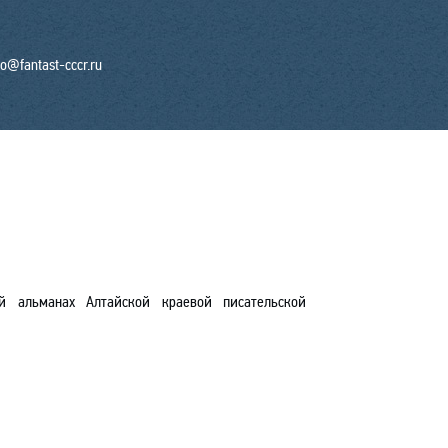
fo@fantast-cccr.ru
ый альманах Алтайской краевой писательской