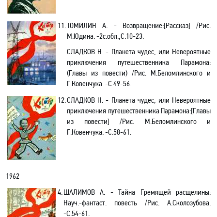
11.
ТОМИЛИН А. - Возвращение
:[
Рассказ] /Рис.
М.Юдина. -2с.обл.,С.10-23.
СЛАДКОВ Н. -
Планета чудес, или Невероятные
приключения путешественника Парамона:
(Главы из повести) /Рис.
М.Беломлинского и
Г.Ковенчука.
-С
.49-56.
12.
СЛАДКОВ Н. -
Планета чудес, или Невероятные
приключения путешественника Парамона
:[
Главы
из повести] /Рис.
М.Беломлинского и
Г.Ковенчука. -С.58-61
.
1962
4.
ШАЛИМОВ А. - Тайна Гремящей расщелины
:
Науч
.-
фантаст. повесть /Рис. А.Сколозубова
.
-С.54-61.