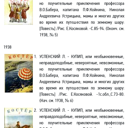
но поучительные приключения профессора
В.О.Бабера
, капитана
П.Ф.Койкина
, Николая
Андреевича Устрицына, мамы и многих других
во время их путешествия по земному шару
:
[
Повесть] /Рис. Е.Косяковой. -С.85-94
.
(Оконч. см.
1938, № 5)
1938
1.
УСПЕНСКИЙ Л. - КУПИП, или необыкновенные,
неправдоподобные, невероятные, невозможные,
но поучительные приключения профессора
В.О.Бабера
, капитана
П.Ф.Койкина
, Николая
Андреевича Устрицына, мамы и многих других
во время их путешествия по земному шару
:
[
Повесть] /Рис. Е.Косяковой. -
1с.обл.,
С.73-80
.
(Нач. см. 1938, № 6)
2.
УСПЕНСКИЙ Л. - КУПИП, или необыкновенные,
неправдоподобные, невероятные, невозможные,
но поучительные приключения профессора