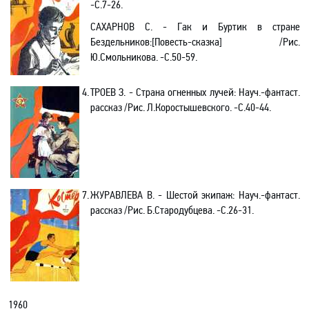
-С
.7-26.
САХАРНОВ С. - Гак и Буртик в стране
Бездельников
:[
Повесть-сказка] /Рис.
Ю.Смольникова. -C.50-59.
4.
ТРОЕВ З. - Страна огненных лучей:
Науч
.-
фантаст.
рассказ
/Рис. Л.Коростышевского. -С.40-44.
7.
ЖУРАВЛЕВА В. - Шестой экипаж
: Науч
.-
фантаст.
рассказ /Рис. Б.Стародубцева
. -С
.26-31.
1960