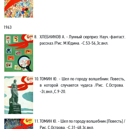
1963
8.
ХЛЕБНИКОВ А. - Лунный сюрприз: Науч
.-
фантаст.
рассказ /Рис. М.Юдина. -С.53-56,3с.вкл.
10.
ТОМИН Ю. - Шел по городу волшебник: Повесть
,
в которой случаются чудеса /Рис. С.Острова.
-2с
.в
кл.,С.9-20.
11.
ТОМИН Ю. - Шел по городу волшебник
:[
Повесть]
/
Рис. С.Острова. -С.31-48,3с.вкл.