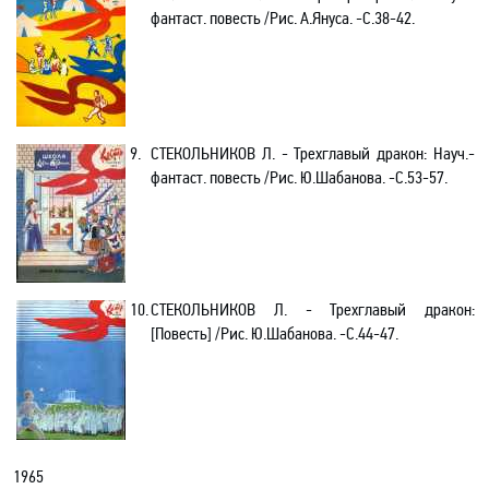
фантаст. повесть /Рис. А.Януса
. -С.38-42.
9.
СТЕКОЛЬНИКОВ Л. - Трехглавый дракон
: Науч
.-
фантаст. повесть /Рис. Ю.Шабанова
. -С.53-57.
10.
СТЕКОЛЬНИКОВ Л. - Трехглавый дракон
:
[
Повесть]
/Рис. Ю.Шабанова
. -С.44-47.
1965