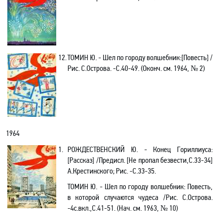
12.
ТОМИН Ю. - Шел по городу волшебник
:[
Повесть]
/
Рис. С.Острова. -С.40-49. (Оконч. см. 1964, № 2)
1964
1.
РОЖДЕСТВЕНСКИЙ Ю. -
Конец Гориллиуса
:
[
Рассказ] /Предисл. [Не пропал безвести
,С
.33-34]
А.Крестинского; Рис. -С.33-35
.
ТОМИН Ю. - Шел по городу волшебник: Повесть,
в которой случаются чудеса /Рис. С.Острова.
-4с
.в
кл.,С.41-51. (Нач. см. 1963, № 10)