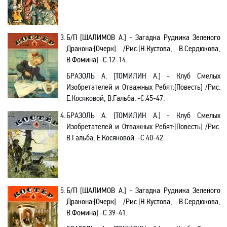
3.
Б/
П
[ШАЛИМОВ А.] - Загадка Рудника Зеленого
Дракона:[Очерк] /Рис.[Н.Кустова, В.Сердюкова,
В.Фомина
] -С.12-14.
БРАЗОЛЬ А. [ТОМИЛИН А.] - Клуб Смелых
Изобретателей и Отважных Ребят
:[
Повесть] /Рис.
Е.Косяковой, В.Гальба. -С.45-47.
4.
БРАЗОЛЬ А.
[ТОМИЛИН А.] - Клуб Смелых
Изобретателей и Отважных Ребят
:[
Повесть] /Рис.
В.Гальба, Е.Косяковой
.
-С.40-42.
5.
Б/
П
[ШАЛИМОВ А.] - Загадка Рудника Зеленого
Дракона:[Очерк] /Рис.[Н.Кустова, В.Сердюкова,
В.Фомина
] -С.39-41.