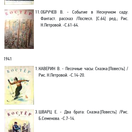
11.
ОБРУЧЕВ В. - Событие в Нескучном саду:
Фантаст
.
р
ассказ /Послесл. [С.64] ред.; Рис.
Н.Петровой. -C.61-64.
1941
1.
КАВЕРИН В. -
Песочные часы: Сказка
:[
Повесть] /
Рис. Н.Петровой
. -C.14-20.
3.
ШВАРЦ Е. -
Два брата: Сказка
:[
Повесть
] /Рис.
Б.Семенова. -С.7-14
.