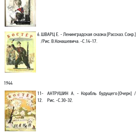
6.
ШВАРЦ Е. -
Ленинградская сказка
:[
Рассказ.
Сокр.
]
/Рис. В.Конашевича
.
-C.
14-17.
1944
11-
АНТРУШИН А
. - Корабль будущего
:[
Очерк] /
12.
Рис. -C.30-32.