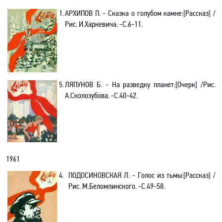
1.
АРХИПОВ П. - Сказка о голубом камне
:[
Рассказ] /
Рис. И.Харкевича. -С.6-11.
5.
ЛЯПУНОВ
Б
. -
На разведку планет
:[
Очерк
] /Рис.
А.Сколозубова
. -С.
40-42.
1961
4.
ПОДОСИНОВСКАЯ Л. - Голос из тьмы
:[
Рассказ] /
Рис. М.Беломлинского. -С.49-58.