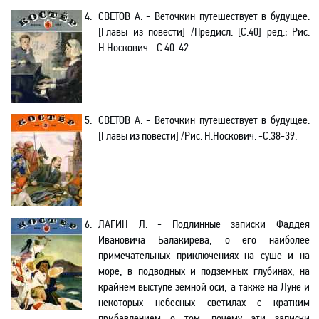
4.
СВЕТОВ А. - Веточкин путешествует в будущее
:
[
Главы из повести] /Предисл. [С.40] ред.; Рис.
Н.Носкович.
-С
.40-42.
5.
СВЕТОВ А. - Веточкин путешествует в будущее
:
[
Главы из повести] /Рис. Н.Носкович. -С.38-39.
6.
ЛАГИН Л. - Подлинные записки Фаддея
Ивановича Балакирева, о его наиболее
примечательных приключениях на суше и на
море, в подводных и подземных глубинах, на
крайнем выступе земной оси, а также на Луне и
некоторых небесных светилах с кратким
прибавлением о том, почему эти записки