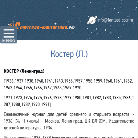
info@fantast-cccr.ru
☰
меню
Костер (Л.)
КОСТЕР (Ленинград)
[
1936,
1937
,
1938
,
1940
,
1941
,
1943
,
1956
,
1957
,
1958
,
1959
,
1960
,
1961
,
1962
,
1963
,
1964
,
1965
,
1966
,
1967
,
1968
,
1969
,
1970
,
1971
,
1973
,
1974
,
1975
,
1976
,
1978
,
1979
,
1980
,
1981,
1982
,
1983
,
1985
,
1986
,
1
987,1988,1989,1990,1991
]
Ежемесячный журнал для детей среднего и старшего возраста. -
1936, № 1 (июль) - Москва; Ленинград: ЦК ВЛКСМ, Издательство
детской литературы, 1936. –
Подзаголовок: 1936-1939 Ежемесячный журнал для детей среднего и