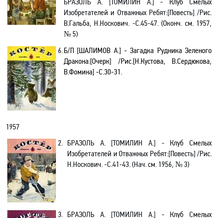
БРАЗОЛЬ А. [ТОМИЛИН А.] - Клуб Смелых
Изобретателей и Отважных Ребят
:[
Повесть] /Рис.
В.Гальба, Н.Носкович. -С.45-47. (Оконч. см. 1957,
№ 5)
6.
Б/
П
[ШАЛИМОВ А.] - Загадка Рудника Зеленого
Дракона:[Очерк] /Рис.[Н.Кустова, В.Сердюкова,
В.Фомина] -С.30-31.
1957
2.
БРАЗОЛЬ А.
[ТОМИЛИН А.] - Клуб Смелых
Изобретателей и Отважных Ребят
:[
Повесть] /Рис.
Н.Носкович
.
-С.41-43. (Нач. см. 1956, № 3)
3.
БРАЗОЛЬ А.
[ТОМИЛИН А.] - Клуб Смелых