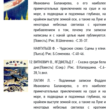
Ивановича Балакирева, о его наиболее
примечательных приключениях на суше и на
море, в подводных и подземных глубинах, на
крайнем выступе земной оси, а также на Луне и
некоторых небесных светилах с кратким
прибавлением о том, почему эти записки
написаны и с какой целью ныне публикуются
:
[
Повесть] /Рис. В.Шевченко. -C.35-37.
НАФТУЛЬЕВ Ф. - Чудесное слово: Сцены у елки
:
[
Пьеса] /Рис. Б.Семенова. -С.40-46.
12.
ВИТКОВИЧ В.,
ЯГДФЕЛЬД Г
. -
Сказка среди бела
дня
:[
Повесть] (Сокр.)
/Рис. В.Калаушина
. -С.6-
28,1с.вкл.
ЛАГИН Л. - Подлинные записки Фаддея
Ивановича Балакирева, о его наиболее
примечательных приключениях на суше и на
море, в подводных и подземных глубинах, на
крайнем выступе земной оси, а также на Луне и
некоторых небесных светилах с кратким