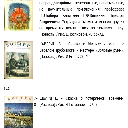
неправдоподобные, невероятные, невозможные,
но поучительные приключения профессора
В.О.Бабера
, капитана
П.Ф.Койкина
, Николая
Андреевича Устрицына, мамы и многих других
во время их путешествия по земному шару
:
[
Повесть] /Рис. Е.Косяковой. -С.66-72
.
11.
КАВЕРИН В. -
Сказка о Митьке и Маше, о
Веселом Трубочисте и мастере «Золотые руки»
:
[
Повесть
] /Рис. И.Ец
. -C.25-40.
1940
7-
ШВАРЦ Е. -
Сказка о потерянном времени
:
8.
[
Рассказ] /Рис. Н.Петровой
. -C.4-7.