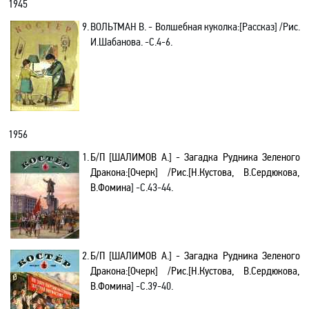
1945
9.
ВОЛЬТМАН
В.
-
Волшебная куколка
:[
Рассказ
] /Рис.
И.Шабанова
. -C.4-
6.
1956
1.
Б/
П
[ШАЛИМОВ А.] - Загадка Рудника Зеленого
Дракона:[Очерк] /Рис.[Н.Кустова, В.Сердюкова,
В.Фомина
] -С.43-44.
2.
Б/
П
[ШАЛИМОВ А.] - Загадка Рудника Зеленого
Дракона:[Очерк] /Рис.[Н.Кустова, В.Сердюкова,
В.Фомина
] -С.39-40.