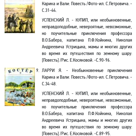
Карика и Вали: Повесть /Фото-ил. С.Петровича. -
C.31-44.
УСПЕНСКИЙ Л. - КУПИП, или необыкновенные,
неправдоподобные, невероятные, невозможные,
но поучительные приключения профессора
В.О.Бабера
, капитана
П.Ф.Койкина
, Николая
Андреевича Устрицына, мамы и многих других
во время их путешествия по земному шару
:
[
Повесть
]
/Рис. Е.Косяковой. -С.90-96.
9.
ЛАРРИ Я.
- Необыкновенные приключения
Карика и Вали: Повесть /Фото-ил. С.Петровича. -
C.34-48.
УСПЕНСКИЙ Л. - КУПИП, или необыкновенные,
неправдоподобные, невероятные, невозможные,
но поучительные приключения профессора
В.О.Бабера
, капитана
П.Ф.Койкина
, Николая
Андреевича Устрицына, мамы и многих других
во время их путешествия по земному шару
:
[
Повесть
]
/Рис. Е.Косяковой. -С.89-95.