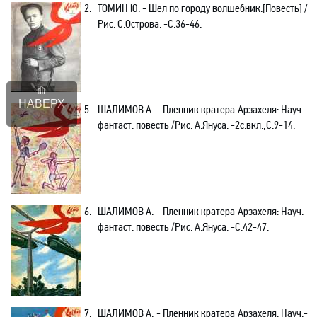
2.
ТОМИН Ю. - Шел по городу волшебник
:[
Повесть] /
Рис. С.Острова. -С.36-46.
НАВЕРХ
5.
ШАЛИМОВ А. - Пленник кратера Арзахеля
: Науч
.-
фантаст. повесть /Рис. А.Януса
. -2с.вкл.,С.9-14.
6.
ШАЛИМОВ А. - Пленник кратера Арзахеля
: Науч
.-
фантаст. повесть /Рис. А.Януса
. -С.42-47.
7.
ШАЛИМОВ А. - Пленник кратера Арзахеля
: Науч
.-