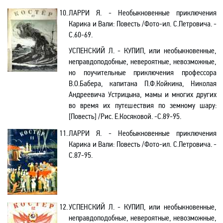
10.
ЛАРРИ Я.
- Необыкновенные приключения
Карика и Вали: Повесть /Фото-ил. С.Петровича. -
C.60-69.
УСПЕНСКИЙ Л. - КУПИП, или необыкновенные,
неправдоподобные, невероятные, невозможные,
но поучительные приключения профессора
В.О.Бабера
, капитана
П.Ф.Койкина
, Николая
Андреевича Устрицына, мамы и многих других
во время их путешествия по земному шару
:
[
Повесть
]
/Рис. Е.Косяковой. -С.89-
95.
11.
ЛАРРИ Я.
- Необыкновенные приключения
Карика и Вали: Повесть /Фото-ил. С.Петровича. -
C.87-95.
12.
УСПЕНСКИЙ Л. - КУПИП, или необыкновенные,
неправдоподобные, невероятные, невозможные,