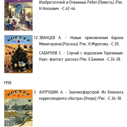
Изобретателей и Отважных Ребят
:[
Повесть] /Рис.
Н.Носкович.
-С.42-46.
12.
ЗВАНЦЕВ А
. -
Новые приключения барона
Мюнхгаузена
:
[
Р
ассказ
]
/Рис.
Н.Муратова
. -С.2
0.
САХАРНОВ С. - Случай с водолазом Терехиным:
Науч
.-
фантаст. рассказ /Рис. Е.Бианки. -С.26-28.
1958
3.
АНТРУШИН А. - Заатмосферстрой: Из блокнота
корреспондента «Костра»
:[
Очерк] /Рис. -C.36-38.