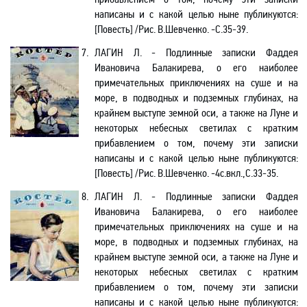
написаны и с какой целью ныне публикуются
:
[
Повесть] /Рис. В.Шевченко. -C.35-39.
7.
ЛАГИН Л. - Подлинные записки Фаддея
Ивановича Балакирева, о его наиболее
примечательных приключениях на суше и на
море, в подводных и подземных глубинах, на
крайнем выступе земной оси, а также на Луне и
некоторых небесных светилах с кратким
прибавлением о том, почему эти записки
написаны и с какой целью ныне публикуются
:
[
Повесть] /Рис. В.Шевченко. -4с.вкл.,C.33-35.
8.
ЛАГИН Л. - Подлинные записки Фаддея
Ивановича Балакирева, о его наиболее
примечательных приключениях на суше и на
море, в подводных и подземных глубинах, на
крайнем выступе земной оси, а также на Луне и
некоторых небесных светилах с кратким
прибавлением о том, почему эти записки
написаны и с какой целью ныне публикуются: