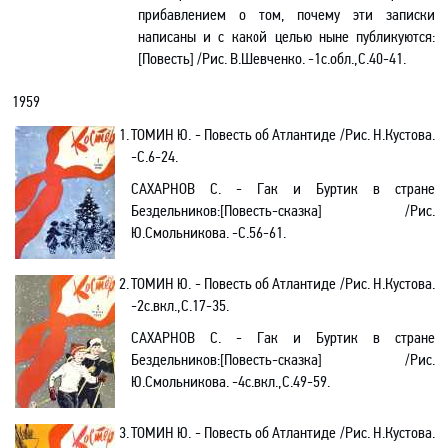
прибавлением о том, почему эти записки
написаны и с какой целью ныне публикуются
:
[
Повесть] /Рис. В.Шевченко. -1с.обл.,C.40-41.
1959
1.
ТОМИН Ю. - Повесть об Атлантиде /Рис. Н.Кустова.
-С
.6-24.
САХАРНОВ С. - Гак и Буртик в стране
Бездельников
:[
Повесть-сказка] /Рис.
Ю.Смольникова. -C.56-61.
2.
ТОМИН Ю. - Повесть об Атлантиде /Рис. Н.Кустова.
-2с
.в
кл.,С.17-35.
САХАРНОВ С. - Гак и Буртик в стране
Бездельников
:[
Повесть-сказка] /Рис.
Ю.Смольникова. -4с.вкл.,C.49-59.
3.
ТОМИН Ю. - Повесть об Атлантиде /Рис. Н.Кустова.