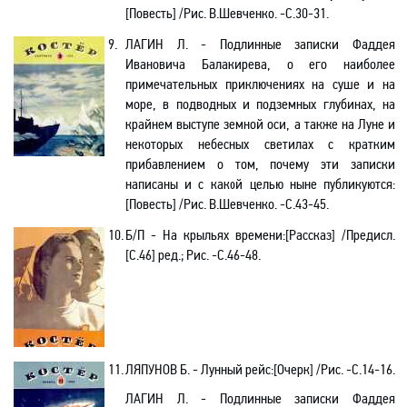
[Повесть] /Рис. В.Шевченко. -C.30-31.
9.
ЛАГИН Л. - Подлинные записки Фаддея
Ивановича Балакирева, о его наиболее
примечательных приключениях на суше и на
море, в подводных и подземных глубинах, на
крайнем выступе земной оси, а также на Луне и
некоторых небесных светилах с кратким
прибавлением о том, почему эти записки
написаны и с какой целью ныне публикуются
:
[
Повесть] /Рис. В.Шевченко. -C.43-45.
10.
Б/
П
- На крыльях времени:[Рассказ] /Предисл.
[С.46] ред.; Рис.
-С
.46-48.
11.
ЛЯПУНОВ Б. - Лунный рейс
:[
Очерк] /Рис. -C.14-16.
ЛАГИН Л. - Подлинные записки Фаддея