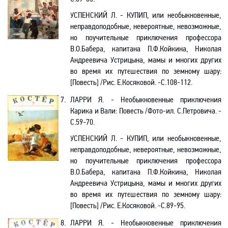
УСПЕНСКИЙ Л. - КУПИП, или необыкновенные,
неправдоподобные, невероятные, невозможные,
но поучительные приключения профессора
В.О.Бабера
, капитана
П.Ф.Койкина
, Николая
Андреевича Устрицына, мамы и многих других
во время их путешествия по земному шару
:
[
Повесть
]
/Рис. Е.Косяковой. -С.108-112.
7.
ЛАРРИ Я.
- Необыкновенные приключения
Карика и Вали: Повесть /Фото-ил. С.Петровича. -
C.59-70.
УСПЕНСКИЙ Л. - КУПИП, или необыкновенные,
неправдоподобные, невероятные, невозможные,
но поучительные приключения профессора
В.О.Бабера
, капитана
П.Ф.Койкина
, Николая
Андреевича Устрицына, мамы и многих других
во время их путешествия по земному шару
:
[
Повесть
]
/Рис. Е.Косяковой. -С.89-95.
8.
ЛАРРИ Я.
- Необыкновенные приключения